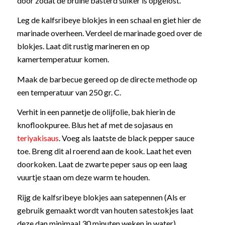
door zodat de bruine basterd suiker is opgelost.
Leg de kalfsribeye blokjes in een schaal en giet hier de
marinade overheen. Verdeel de marinade goed over de
blokjes. Laat dit rustig marineren en op
kamertemperatuur komen.
Maak de barbecue gereed op de directe methode op
een temperatuur van 250 gr. C.
Verhit in een pannetje de olijfolie, bak hierin de
knoflookpuree. Blus het af met de sojasaus en
teriyakisaus
. Voeg als laatste de black pepper sauce
toe. Breng dit al roerend aan de kook. Laat het even
doorkoken. Laat de zwarte peper saus op een laag
vuurtje staan om deze warm te houden.
Rijg de kalfsribeye blokjes aan satepennen (Als er
gebruik gemaakt wordt van houten satestokjes laat
deze dan minimaal 30 minuten weken in water).