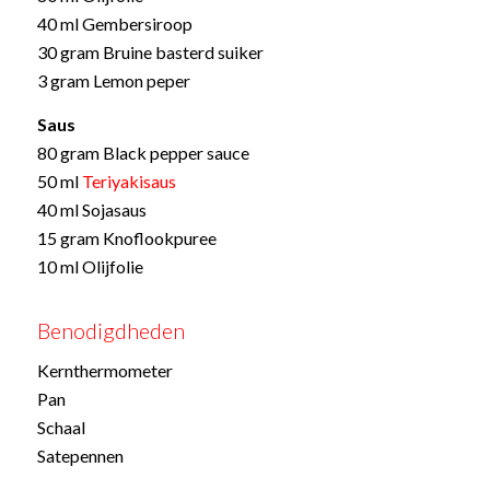
40 ml Gembersiroop
30 gram Bruine basterd suiker
3 gram Lemon peper
Saus
80 gram Black pepper sauce
50 ml
Teriyakisaus
40 ml Sojasaus
15 gram Knoflookpuree
10 ml Olijfolie
Benodigdheden
Kernthermometer
Pan
Schaal
Satepennen