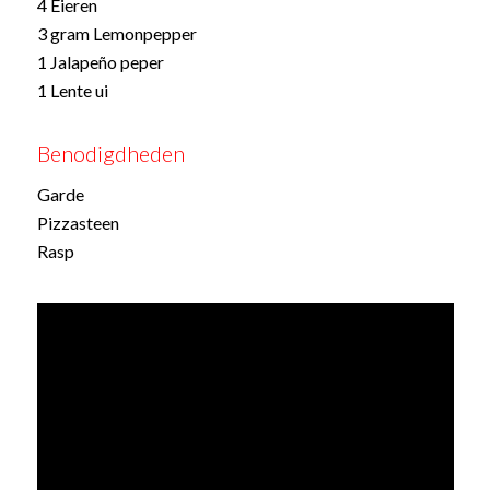
4 Eieren
3 gram Lemonpepper
1 Jalapeño peper
1 Lente ui
Benodigdheden
Garde
Pizzasteen
Rasp