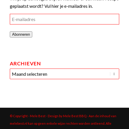
geplaatst wordt? Vul hier je e-mailadres in.
E-
mailadres
Abonneren
ARCHIEVEN
© Copyright - Mele Best - Design by Mele Best BBQ
- Aan de inhoud van
melebest.nl kan op geen enkele wijze rechten worden ontleend. Alle