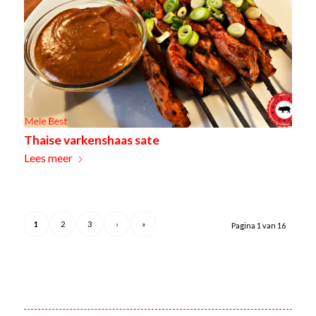
Thaise varkenshaas sate
Lees meer
1
2
3
›
»
Pagina 1 van 16