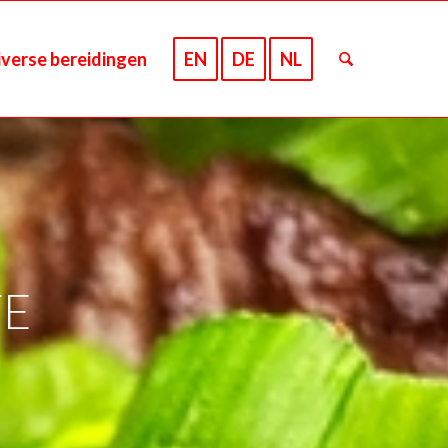
iverse bereidingen
EN
DE
NL
TE