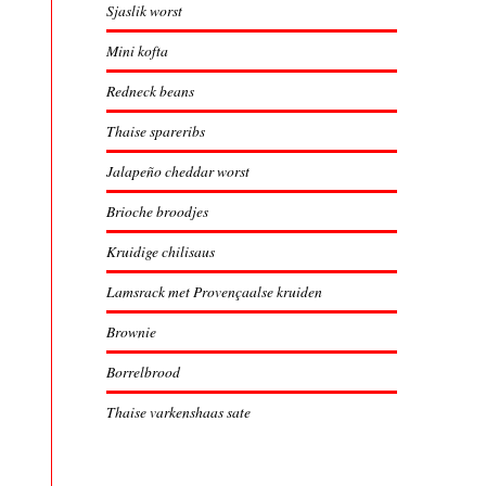
Sjaslik worst
Mini kofta
Redneck beans
Thaise spareribs
Jalapeño cheddar worst
Brioche broodjes
Kruidige chilisaus
Lamsrack met Provençaalse kruiden
Brownie
Borrelbrood
Thaise varkenshaas sate