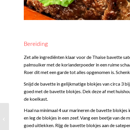
Bereiding
Zet alle ingrediënten klaar voor de Thaise bavette s
palmsuiker met de korianderpoeder in een ruime schaal.
Roer dit met een garde tot alles opgenomen is. Schen
Snijd de bavette in gelijkmatige blokjes van circa 3 b
goed met de bavette blokjes. Dek deze af met huishoud
de koelkast.
Haal na minimaal 4 uur marineren de bavette blokjes i
Mosselen op Griekse
en leg de blokjes in een zeef. Vang een beetje van de m
wijze
goed uitlekken. Rijg de bavette blokjes aan de satep