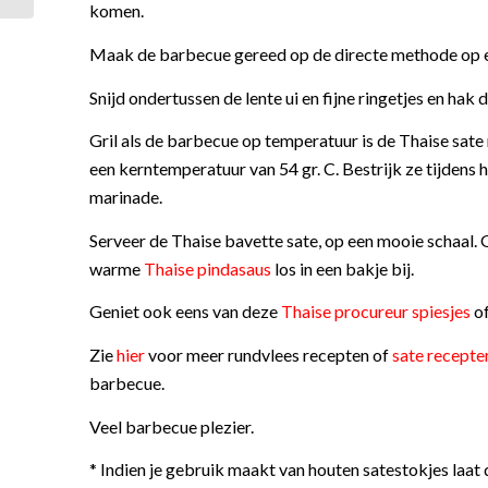
komen.
Maak de barbecue gereed op de directe methode op e
Snijd ondertussen de lente ui en fijne ringetjes en hak 
Gril als de barbecue op temperatuur is de Thaise sat
een kerntemperatuur van 54 gr. C. Bestrijk ze tijdens
marinade.
Serveer de Thaise bavette sate, op een mooie schaal. G
warme
Thaise pindasaus
los in een bakje bij.
Geniet ook eens van deze
Thaise procureur spiesjes
o
Zie
hier
voor meer rundvlees recepten of
sate recepte
barbecue.
Veel barbecue plezier.
* Indien je gebruik maakt van houten satestokjes laat