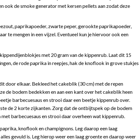
sen ook de smoke generator met kersen pellets aan zodat deze
eezout, paprikapoeder, zwarte peper, gerookte paprikapoeder,
r te mengen in een vijzel. Eventueel kun je hiervoor ook een
e kippendijenblokjes met 20 gram van de kippenrub. Laat dit 15
ingen, de rode paprika in reepjes, hak de knoflook in grove stukjes
it door elkaar. Bekleed het cakeblik (30 cm) met de repen
at ze de bodem bedekken en aan een kant over het cakeblik heen
eetje barbecuesaus en strooi daar een beetje kippenrub over.
atste de 2 korte zijkanten. Zorg dat de ontbijtspek op de bodem
n met barbecuesaus en strooi daar overheen wat kippenrub.
n, paprika, knoflook en champignons. Leg daarop een laag
alles gevuld is. Leg hierop weer een laag groente en daarop weer