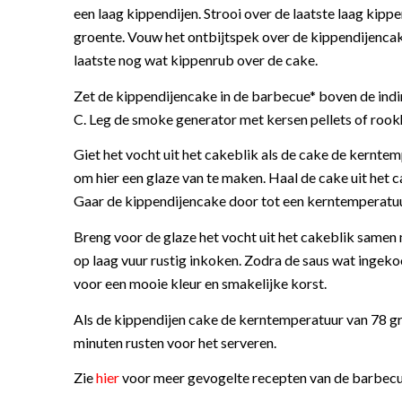
een laag kippendijen. Strooi over de laatste laag kippe
groente. Vouw het ontbijtspek over de kippendijencake
laatste nog wat kippenrub over de cake.
Zet de kippendijencake in de barbecue* boven de indir
C. Leg de smoke generator met kersen pellets of rookh
Giet het vocht uit het cakeblik als de cake de kerntem
om hier een glaze van te maken. Haal de cake uit het 
Gaar de kippendijencake door tot een kerntemperatuur
Breng voor de glaze het vocht uit het cakeblik samen
op laag vuur rustig inkoken. Zodra de saus wat ingekoo
voor een mooie kleur en smakelijke korst.
Als de kippendijen cake de kerntemperatuur van 78 gr
minuten rusten voor het serveren.
Zie
hier
voor meer gevogelte recepten van de barbecu