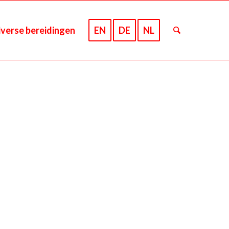
iverse bereidingen
EN
DE
NL