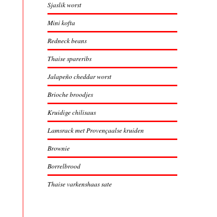
Sjaslik worst
Mini kofta
Redneck beans
Thaise spareribs
Jalapeño cheddar worst
Brioche broodjes
Kruidige chilisaus
Lamsrack met Provençaalse kruiden
Brownie
Borrelbrood
Thaise varkenshaas sate