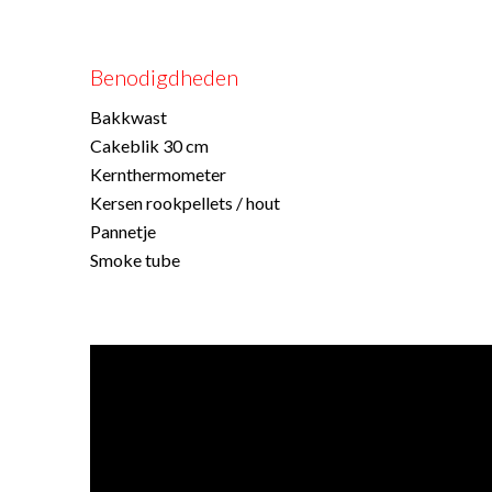
Benodigdheden
Bakkwast
Cakeblik 30 cm
Kernthermometer
Kersen rookpellets / hout
Pannetje
Smoke tube