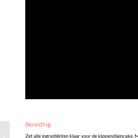
Bereiding
Zet alle ingrediënten klaar voor de kippendijencake.
Pikant worstje