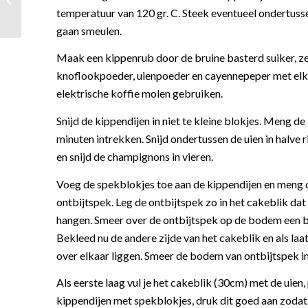
temperatuur van 120 gr. C. Steek eventueel ondertus
gaan smeulen.
Maak een kippenrub door de bruine basterd suiker, z
knoflookpoeder, uienpoeder en cayennepeper met elkaa
elektrische koffie molen gebruiken.
Snijd de kippendijen in niet te kleine blokjes. Meng d
minuten intrekken. Snijd ondertussen de uien in halve r
en snijd de champignons in vieren.
Voeg de spekblokjes toe aan de kippendijen en meng d
ontbijtspek. Leg de ontbijtspek zo in het cakeblik d
hangen. Smeer over de ontbijtspek op de bodem een b
Bekleed nu de andere zijde van het cakeblik en als la
over elkaar liggen. Smeer de bodem van ontbijtspek i
Als eerste laag vul je het cakeblik (30cm) met de uie
kippendijen met spekblokjes, druk dit goed aan zodat 