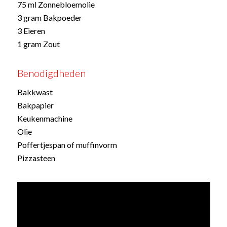
75 ml Zonnebloemolie
3 gram Bakpoeder
3 Eieren
1 gram Zout
Benodigdheden
Bakkwast
Bakpapier
Keukenmachine
Olie
Poffertjespan of muffinvorm
Pizzasteen